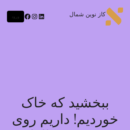
کاز نوین شمال
ورود
ببخشید که خاک
خوردیم! داریم روی