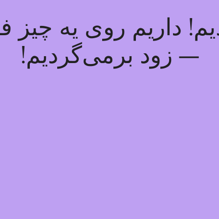
! داریم روی یه چیز فوق
— زود برمی‌گردیم!